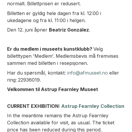
normalt. Billettprisen er redusert.
Billetten er gyldig hele dagen fra kl. 12:00 i
ukedagene og fra kl. 11:00 i helgen.
Den 12. juni åpner
Beatriz González
.
Er du medlem i museets kunstklubb?
Velg
billetttypen 'Medlem'.
Medlemsbevis må fremvises
sammen med billetten i resepsjonen.
Har du spørsmål, kontakt:
info@afmuseet.no
eller
ring:
22936019.
Velkommen til Astrup Fearnley Museet
CURRENT EXHIBITION:
Astrup Fearnley Collection
In the meantime remains the Astrup Fearnley
Collection available for visit, as usual. The ticket
price has been reduced during this period.