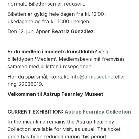
normalt. Billettprisen er redusert.
Billetten er gyldig hele dagen fra kl. 12:00 i
ukedagene og fra kl. 11:00 i helgen.
Den 12. juni åpner
Beatriz González
.
Er du medlem i museets kunstklubb?
Velg
billetttypen 'Medlem'.
Medlemsbevis må fremvises
sammen med billetten i resepsjonen.
Har du spørsmål, kontakt:
info@afmuseet.no
eller
ring:
22936019.
Velkommen til Astrup Fearnley Museet
CURRENT EXHIBITION:
Astrup Fearnley Collection
In the meantime remains the Astrup Fearnley
Collection available for visit, as usual. The ticket
price has been reduced during this period.