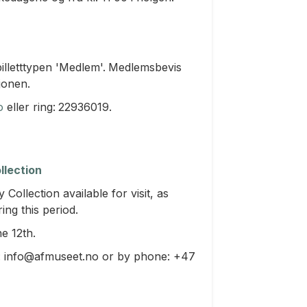
illetttypen 'Medlem'.
Medlemsbevis
jonen.
o
eller ring:
22936019.
llection
ollection available for visit, as
ing this period.
e 12th.
l: info@afmuseet.no or by phone: +47