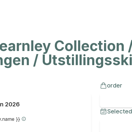
earnley Collection /
gen / Utstillingsski
order
un 2026
Selected
ty.name }}