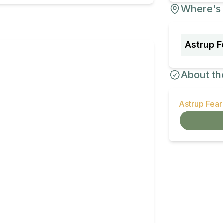
Where's 
Astrup F
About th
Astrup Fea