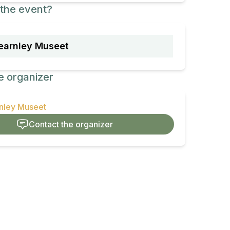
the event?
earnley Museet
e organizer
rnley Museet
Contact the organizer