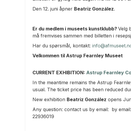
Den 12. juni åpner
Beatriz González
.
Er du medlem i museets kunstklubb?
Velg b
må fremvises sammen med billetten i reseps
Har du spørsmål, kontakt:
info@afmuseet.n
Velkommen til Astrup Fearnley Museet
CURRENT EXHIBITION:
Astrup Fearnley Co
In the meantime remains the Astrup Fearnley C
usual. The ticket price has been reduced dur
New exhibition
Beatriz González
opens Jun
Any question: contact us by email: by emai
22936019