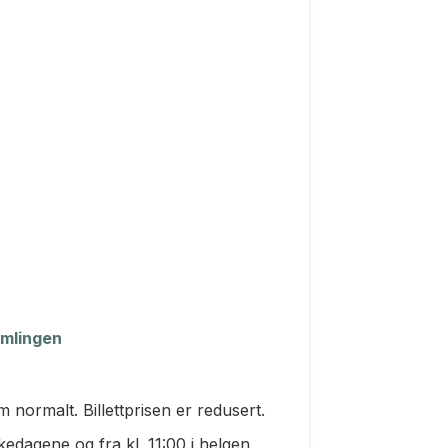
amlingen
 normalt. Billettprisen er redusert.
ukedagene og fra kl. 11:00 i helgen.