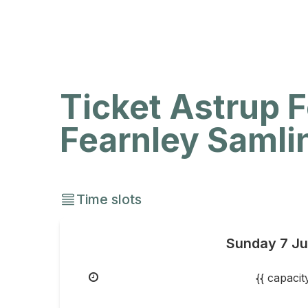
Ticket Astrup F
Fearnley Samlin
Time slots
Sunday
7 J
{{ capaci