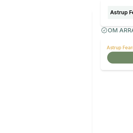
Astrup F
OM ARR
Astrup Fea