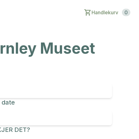
Handlekurv
0
arnley Museet
 date
JER DET?