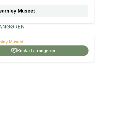
earnley Museet
ANGØREN
rnley Museet
Kontakt arrangøren