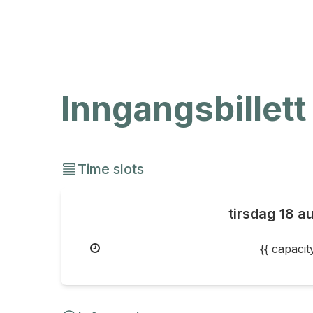
Inngangsbillett
Time slots
tirsdag
18 a
{{ capaci