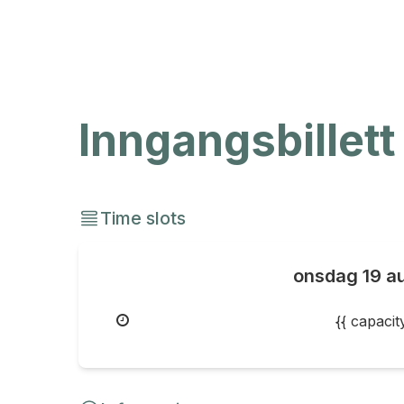
Inngangsbillett
Time slots
onsdag
19 a
{{ capaci