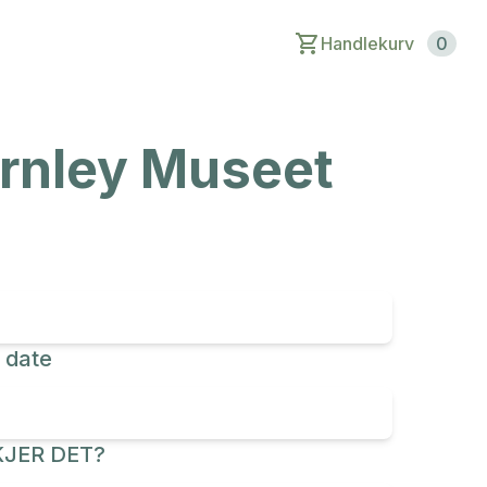
Handlekurv
0
arnley Museet
 date
JER DET?