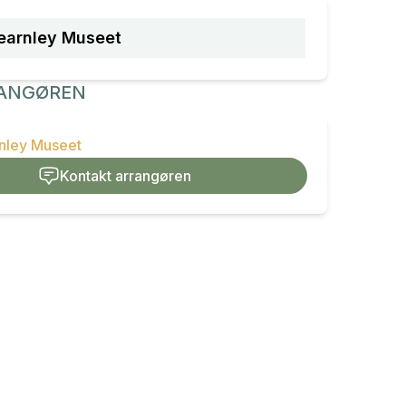
earnley Museet
ANGØREN
rnley Museet
Kontakt arrangøren