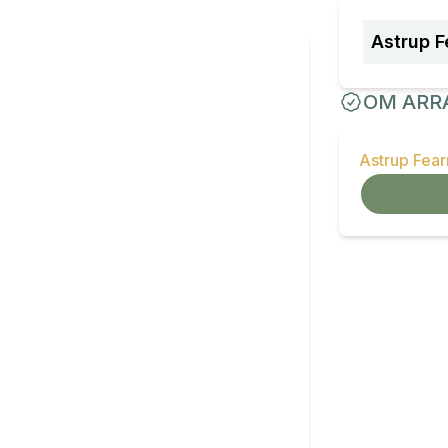
Astrup F
OM ARR
Astrup Fea