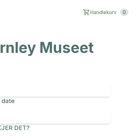
Handlekurv
0
arnley Museet
 date
JER DET?