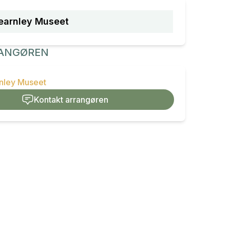
earnley Museet
ANGØREN
rnley Museet
Kontakt arrangøren