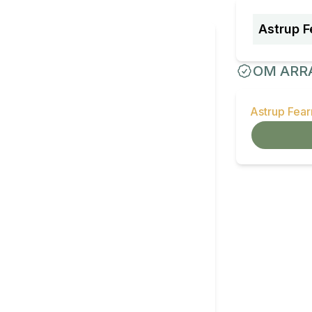
Astrup F
OM ARR
Astrup Fea