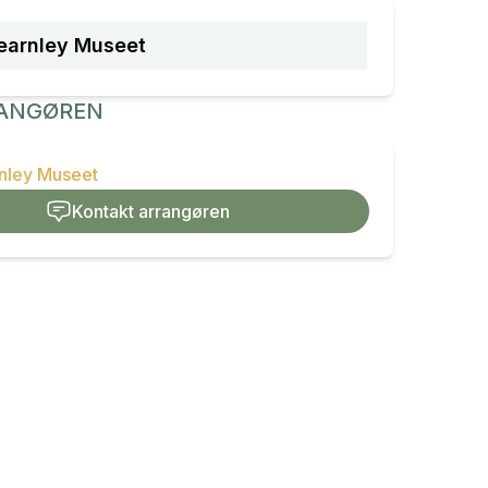
earnley Museet
ANGØREN
rnley Museet
Kontakt arrangøren