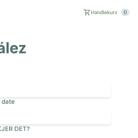
Handlekurv
0
ález
 date
JER DET?