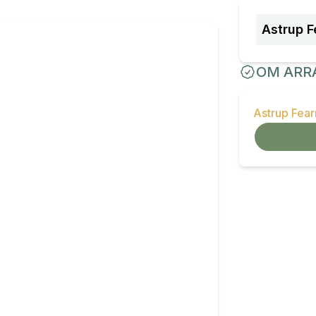
Astrup F
OM ARR
Astrup Fea