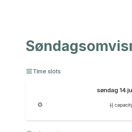
Søndagsomvisni
Time slots
søndag
14 j
{{ capaci