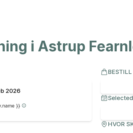
ng i Astrup Fearn
BESTILL
eb 2026
Selected
ty.name }}
HVOR SK