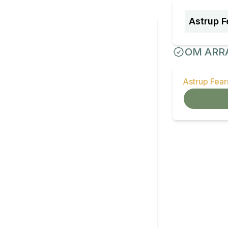
Astrup F
OM ARR
Astrup Fea