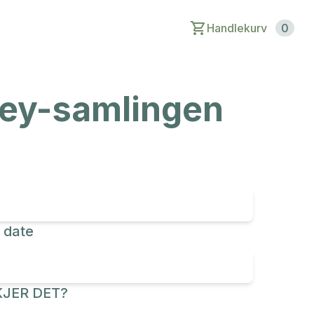
Handlekurv
0
ley-samlingen
 date
JER DET?