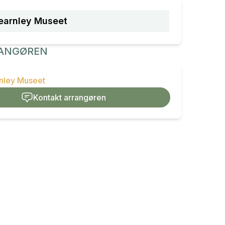
earnley Museet
ANGØREN
rnley Museet
Kontakt arrangøren