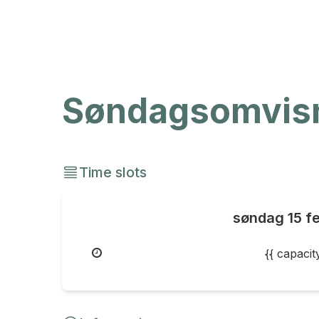
Søndagsomvisni
Time slots
søndag
15 f
{{ capaci