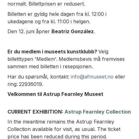
normalt. Billettprisen er redusert.
Billetten er gyldig hele dagen fra kl. 12:00 i
ukedagene og fra kl. 11:00 i helgen.
Den 12. juni åpner
Beatriz González
.
Er du medlem i museets kunstklubb?
Velg
billetttypen 'Medlem'.
Medlemsbevis må fremvises
sammen med billetten i resepsjonen.
Har du spørsmål, kontakt:
info@afmuseet.no
eller
ring:
22936019.
Velkommen til Astrup Fearnley Museet
CURRENT EXHIBITION:
Astrup Fearnley Collection
In the meantime remains the Astrup Fearnley
Collection available for visit, as usual. The ticket
price has been reduced during this period.