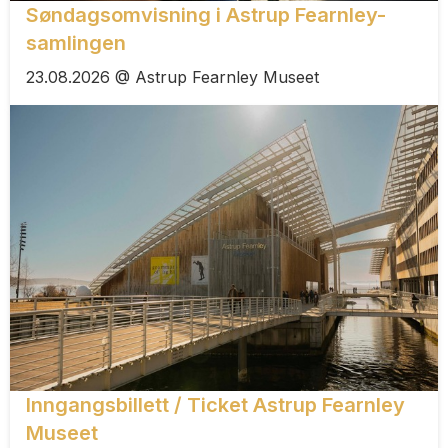
Søndagsomvisning i Astrup Fearnley-
samlingen
23.08.2026 @ Astrup Fearnley Museet
Inngangsbillett / Ticket Astrup Fearnley
Museet