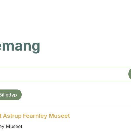
nemang
Biljettyp
et Astrup Fearnley Museet
ley Museet