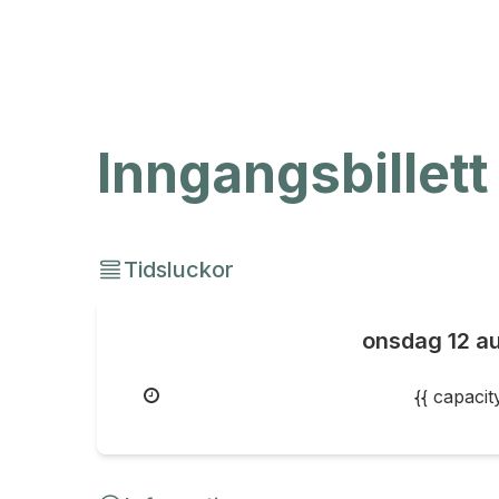
Inngangsbillett
Tidsluckor
onsdag
12 a
{{ capaci