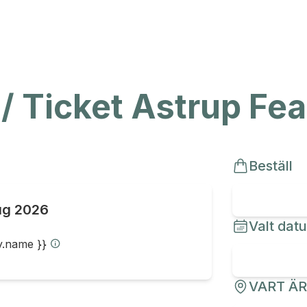
 / Ticket Astrup Fe
Beställ
ug 2026
Valt dat
ty.name }}
VART Ä