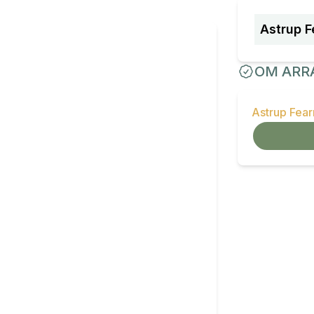
Astrup F
OM ARR
Astrup Fea