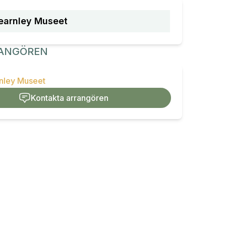
earnley Museet
ANGÖREN
rnley Museet
Kontakta arrangören