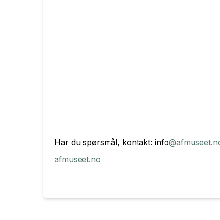
Har du spørsmål, kontakt: info
@afmuseet.n
afmuseet.no