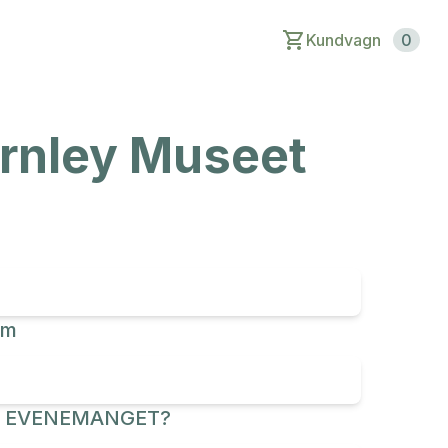
Kundvagn
0
arnley Museet
um
R EVENEMANGET?