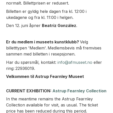
normalt. Billettprisen er redusert.
Billetten er gyldig hele dagen fra kl. 12:00 i
ukedagene og fra kl. 11:00 i helgen.
Den 12. juni åpner
Beatriz González
.
Er du medlem i museets kunstklubb?
Velg
billetttypen 'Medlem'.
Medlemsbevis må fremvises
sammen med billetten i resepsjonen.
Har du spørsmål, kontakt:
info@afmuseet.no
eller
ring:
22936019.
Velkommen til Astrup Fearnley Museet
CURRENT EXHIBITION:
Astrup Fearnley Collection
In the meantime remains the Astrup Fearnley
Collection available for visit, as usual. The ticket
price has been reduced during this period.