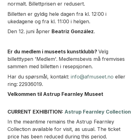
normalt. Billettprisen er redusert.
Billetten er gyldig hele dagen fra kl. 12:00 i
ukedagene og fra kl. 11:00 i helgen.
Den 12. juni åpner
Beatriz González
.
Er du medlem i museets kunstklubb?
Velg
billetttypen 'Medlem'.
Medlemsbevis må fremvises
sammen med billetten i resepsjonen.
Har du spørsmål, kontakt:
info@afmuseet.no
eller
ring:
22936019.
Velkommen til Astrup Fearnley Museet
CURRENT EXHIBITION:
Astrup Fearnley Collection
In the meantime remains the Astrup Fearnley
Collection available for visit, as usual. The ticket
price has been reduced during this period.